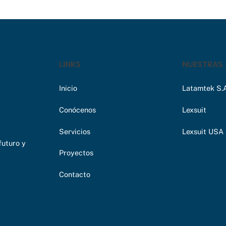
LINKS
NUESTRAS 
Inicio
Latamtek S.A
Conócenos
Lexsuit
Servicios
Lexsuit USA
futuro y
Proyectos
Contacto