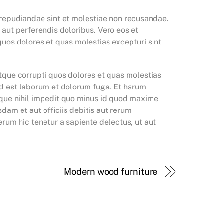
 repudiandae sint et molestiae non recusandae.
 aut perferendis doloribus. Vero eos et
uos dolores et quas molestias excepturi sint
tque corrupti quos dolores et quas molestias
, id est laborum et dolorum fuga. Et harum
umque nihil impedit quo minus id quod maxime
am et aut officiis debitis aut rerum
rum hic tenetur a sapiente delectus, ut aut
Modern wood furniture