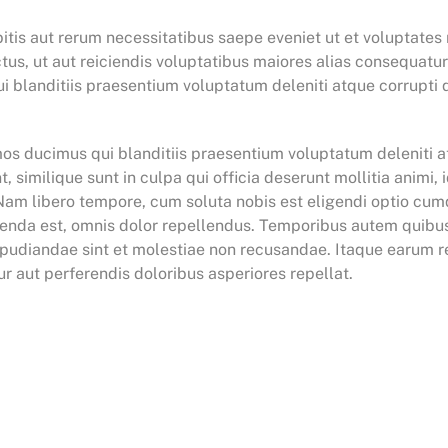
tis aut rerum necessitatibus saepe eveniet ut et voluptates
us, ut aut reiciendis voluptatibus maiores alias consequatur
 blanditiis praesentium voluptatum deleniti atque corrupti q
mos ducimus qui blanditiis praesentium voluptatum deleniti a
, similique sunt in culpa qui officia deserunt mollitia animi
. Nam libero tempore, cum soluta nobis est eligendi optio c
nda est, omnis dolor repellendus. Temporibus autem quibusd
epudiandae sint et molestiae non recusandae. Itaque earum re
r aut perferendis doloribus asperiores repellat.