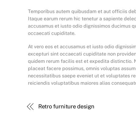
Temporibus autem quibusdam et aut officiis debi
Itaque earum rerum hic tenetur a sapiente delect
accusamus et iusto odio dignissimos ducimus qui
occaecati cupiditate.
At vero eos et accusamus et iusto odio dignissi
excepturi sint occaecati cupiditate non provident
quidem rerum facilis est et expedita distinctio
placeat facere possimus, omnis voluptas assume
necessitatibus saepe eveniet ut et voluptates r
reiciendis voluptatibus maiores alias consequatu
Retro furniture design