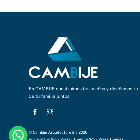
En CAMBIJE construimos tus sueños y diseñamos tu 
de tu familia juntos.
©
Cambije Arquitecture Inc
2026
Powered by
WordPress
•
Themify WordPress Themes