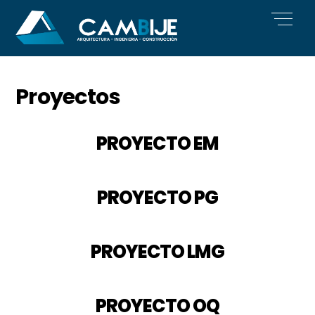
Skip
Men
to
content
Proyectos
PROYECTO EM
PROYECTO PG
PROYECTO LMG
PROYECTO OQ